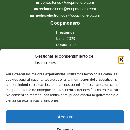
contactenos@coopmonero.com
reclamaciones@coopmonero.com
medioselectronicos@coopmonero.com
Coopmonero
Préstamos
Tasas 2023
Tarifario 2023
Convenios comerciales
Gestionar el consentimiento de
Contacto
las cookies
Oficina Virtual
Para ofrecer las mejores experiencias, utilizamos tecnologías como las
¿Buscas algo?
cookies para almacenar y/o acceder a la información del dispositivo. El
Preguntas frecuentes
consentimiento de estas tecnologías nos permitirá procesar datos como el
Política de protección de datos
comportamiento de navegación o las identificaciones únicas en este sitio.
No consentir o retirar el consentimiento, puede afectar negativamente a
App móvil
ciertas características y funciones.
Aceptar
Denegar