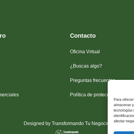
ro
Contacto
Oficina Virtual
¿Buscas algo?
Preguntas frecuentes
erciales
Política de protección de dato
Para ofrecer
almacenar y/
tecnologías
identificaci
afectar nega
Designed by
Transformando Tu Negocio
.