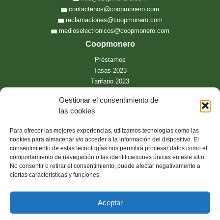
contactenos@coopmonero.com
reclamaciones@coopmonero.com
medioselectronicos@coopmonero.com
Coopmonero
Préstamos
Tasas 2023
Tarifario 2023
Convenios comerciales
Gestionar el consentimiento de
Contacto
las cookies
Oficina Virtual
Para ofrecer las mejores experiencias, utilizamos tecnologías como las
¿Buscas algo?
cookies para almacenar y/o acceder a la información del dispositivo. El
Preguntas frecuentes
consentimiento de estas tecnologías nos permitirá procesar datos como el
Política de protección de datos
comportamiento de navegación o las identificaciones únicas en este sitio.
No consentir o retirar el consentimiento, puede afectar negativamente a
App móvil
ciertas características y funciones.
Aceptar